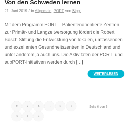
Von den Schweden lernen
/
21. Juni 2019
in
Allgemein
,
PORT
von
Biggi
Mit dem Programm PORT – Patientenorientierte Zentren
zur Primär- und Langzeitversorgung fördert die Robert
Bosch Stiftung die Entwicklung von lokalen, umfassenden
und exzellenten Gesundheitszentren in Deutschland und
unter anderem ja auch uns. Die Aktivitäten der PORT- und
supPORT-Initiativen werden durch […]
WEITERLESEN
«
‹
4
5
6
7
Seite 6 von 8
8
›
»