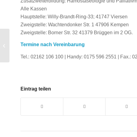
Zusatzweiterbildung: Hämostaseologie und Palliativm
Alle Kassen
Hauptstelle: Willy-Brandt-Ring-33; 41747 Viersen
Zweigstelle: Wachtendonker Str. 1 47906 Kempen
Zweigstelle: Borner Str. 32 41379 Brüggen im 2 OG.
Freispruch für das
Frühstücksei und was
Termine nach Vereinbarung
Sie sonst über
Cholesterin wissen...
Tel.: 02162 106 100 | Handy: 0175 596 2551 | Fax.: 
Eintrag teilen