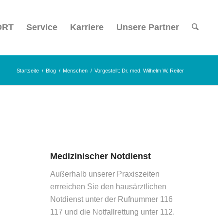
ORT
Service
Karriere
Unsere Partner
Startseite
/
Blog
/
Menschen
/
Vorgestellt: Dr. med. Wilhelm W. Reiter
Medizinischer Notdienst
Außerhalb unserer Praxiszeiten
errreichen Sie den hausärztlichen
Notdienst unter der Rufnummer 116
117 und die Notfallrettung unter 112.